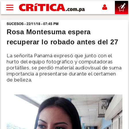
Pasar al contenido principal
SUCESOS - 22/11/18 - 07:45 PM
buscar
Rosa Montesuma espera
recuperar lo robado antes del 27
SUCESOS
La señorita Panamá expresó que junto con el
NACIONAL
hurto del equipo fotográfico y computadoras
portátiles, se perdió material audiovisual de suma
importancia a presentarse durante el certamen
POLÍTICA
de belleza.
SHOW
DEPORTES
MUNDO