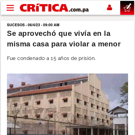
Pasar al contenido principal
SUCESOS - 06/4/23 - 09:00 AM
buscar
Se aprovechó que vivía en la
misma casa para violar a menor
SUCESOS
Fue condenado a 15 años de prisión.
NACIONAL
POLÍTICA
SHOW
DEPORTES
MUNDO