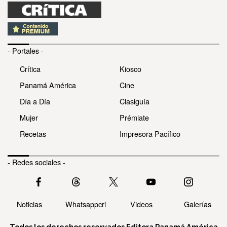
- Portales -
Crítica
Kiosco
Panamá América
Cine
Día a Día
Clasiguía
Mujer
Prémiate
Recetas
Impresora Pacífico
- Redes sociales -
Noticias
Whatsappcri
Videos
Galerías
Todos los derechos reservados Editora Panamá América