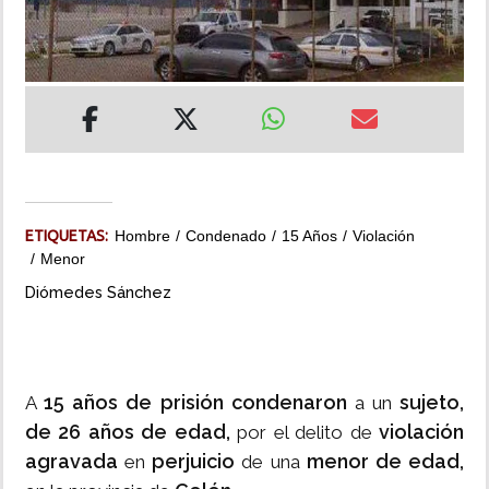
INSÓLITAS
MULTIMEDIA
IMPRESO
ETIQUETAS:
Hombre
Condenado
15 Años
Violación
Menor
Diómedes Sánchez
15 años de prisión
condenaron
sujeto,
A
a un
de 26 años de edad,
violación
por el delito de
agravada
perjuicio
menor de edad,
en
de una