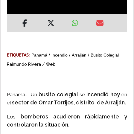
INSÓLITAS
MULTIMEDIA
IMPRESO
ETIQUETAS:
Panamá
Incendio
Arraiján
Busito Colegial
Raimundo Rivera / Web
busito colegial
incendió hoy
Panamá- Un
se
en
sector de Omar Torrijos, distrito de Arraiján.
el
bomberos acudieron rápidamente y
Los
controlaron la situación.