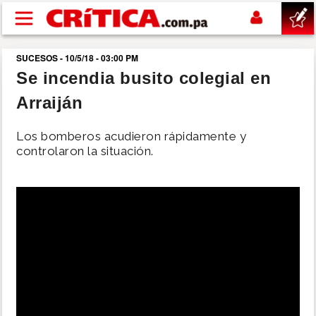
Pasar al contenido principal
SUCESOS - 10/5/18 - 03:00 PM
buscar
Se incendia busito colegial en
Arraiján
SUCESOS
Los bomberos acudieron rápidamente y
NACIONAL
controlaron la situación.
POLÍTICA
SHOW
DEPORTES
MUNDO