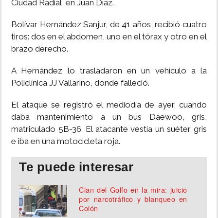
Ciudad Radial, en Juan Díaz.
INSÓLITAS
Bolívar Hernández Sanjur, de 41 años, recibió cuatro
tiros: dos en el abdomen, uno en el tórax y otro en el
MULTIMEDIA
brazo derecho.
A Hernández lo trasladaron en un vehículo a la
IMPRESO
Policlínica JJ Vallarino, donde falleció.
El ataque se registró el mediodía de ayer, cuando
daba mantenimiento a un bus Daewoo, gris,
matriculado 5B-36. El atacante vestía un suéter gris
e iba en una motocicleta roja.
Te puede interesar
Clan del Golfo en la mira: juicio
por narcotráfico y blanqueo en
Colón