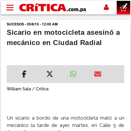
Pasar al contenido principal
SUCESOS - 05/8/15 - 12:00 AM
buscar
Sicario en motocicleta asesinó a
mecánico en Ciudad Radial
SUCESOS
NACIONAL
POLÍTICA
William Sala / Crítica
SHOW
DEPORTES
Un sicario a bordo de una motocicleta mató a un
mecánico la tarde de ayer, martes, en Calle 5 de
MUNDO