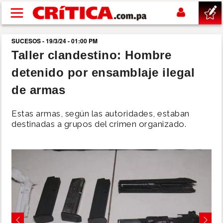
Pasar al contenido principal
SUCESOS - 19/3/24 - 01:00 PM
buscar
Taller clandestino: Hombre
detenido por ensamblaje ilegal
SUCESOS
de armas
NACIONAL
Estas armas, según las autoridades, estaban
destinadas a grupos del crimen organizado.
POLÍTICA
SHOW
DEPORTES
MUNDO