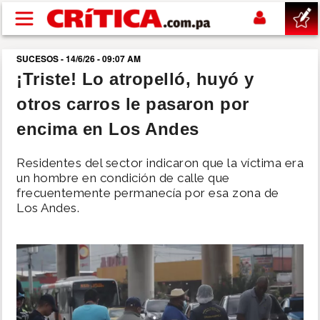
Pasar al contenido principal
SUCESOS - 14/6/26 - 09:07 AM
buscar
¡Triste! Lo atropelló, huyó y
otros carros le pasaron por
SUCESOS
encima en Los Andes
NACIONAL
Residentes del sector indicaron que la víctima era
un hombre en condición de calle que
POLÍTICA
frecuentemente permanecía por esa zona de
Los Andes.
SHOW
DEPORTES
MUNDO