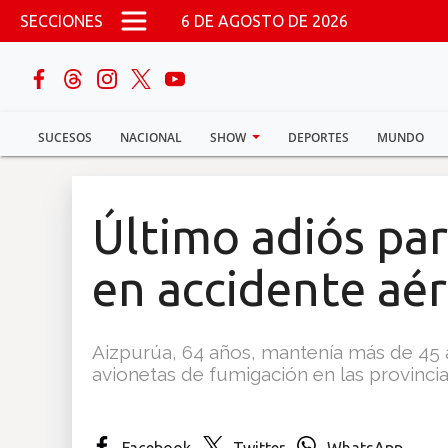
Pasar al contenido principal
SECCIONES
6 DE AGOSTO DE 2026
buscar
SUCESOS
NACIONAL
SHOW
DEPORTES
MUNDO
Sucesos
Nacional
Último adiós par
Política
en accidente aé
Show
Aizpurúa, 64 años, mantenía más de 45 a
Deportes
avionetas de fumigación en las provincia 
Mundo
Facebook
Twitter
WhatsApp