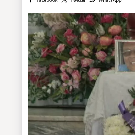
Insólitas
Multimedia
Impreso