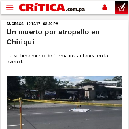
Pasar al contenido principal
SUCESOS - 19/12/17 - 02:30 PM
buscar
Un muerto por atropello en
Chiriquí
SUCESOS
La víctima murió de forma instantánea en la
NACIONAL
avenida.
POLÍTICA
SHOW
DEPORTES
MUNDIAL 2026