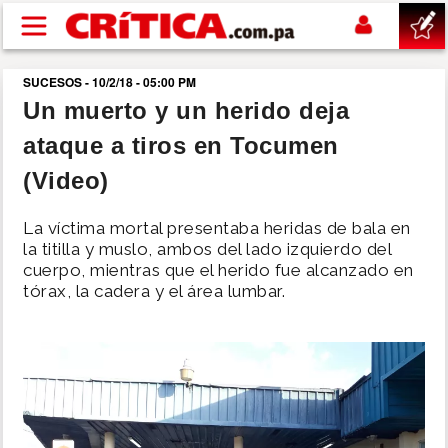
Pasar al contenido principal
SUCESOS - 10/2/18 - 05:00 PM
buscar
Un muerto y un herido deja
ataque a tiros en Tocumen
SUCESOS
(Video)
NACIONAL
La víctima mortal presentaba heridas de bala en
la titilla y muslo, ambos del lado izquierdo del
POLÍTICA
cuerpo, mientras que el herido fue alcanzado en
tórax, la cadera y el área lumbar.
SHOW
DEPORTES
MUNDO