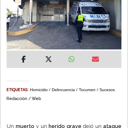
INSÓLITAS
MULTIMEDIA
IMPRESO
ETIQUETAS:
Homicidio
Delincuencia
Tocumen
Sucesos
Redacción / Web
Un
muerto
y un
herido grave
dejó un
ataque