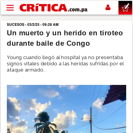
Pasar al contenido principal
SUCESOS - 03/2/25 - 09:28 AM
buscar
Un muerto y un herido en tiroteo
durante baile de Congo
SUCESOS
Young cuando llegó al hospital ya no presentaba
NACIONAL
signos vitales debido a las heridas sufridas por el
ataque armado.
POLÍTICA
SHOW
DEPORTES
MUNDO