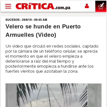
Pasar al contenido principal
SUCESOS - 29/8/19 - 09:45 AM
buscar
Velero se hunde en Puerto
Armuelles (Video)
SUCESOS
Un video que circuló en redes sociales, captado
NACIONAL
por la cámara de un teléfono celular, se aprecia
el momento en que el velero empieza a
deteriorarse a raíz del mal tiempo y
POLÍTICA
posteriormente emopieza a hundirse ante los
fuertes vientos que azotaban la zona.
SHOW
DEPORTES
MUNDO