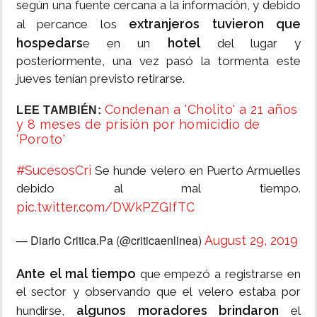
según una fuente cercana a la información, y debido
extranjeros tuvieron que
al percance los
hospedars
hotel
e en un
del lugar y
posteriormente, una vez pasó la tormenta este
jueves tenían previsto retirarse.
Condenan a 'Cholito' a 21 años
LEE TAMBIÉN:
y 8 meses de prisión por homicidio de
'Poroto'
#SucesosCri
Se hunde velero en Puerto Armuelles
debido al mal tiempo.
pic.twitter.com/DWkPZGIfTC
— Diario Critica.Pa (@criticaenlinea)
August 29, 2019
Ante el mal tiempo
que empezó a registrarse en
el sector y observando que el velero estaba por
algunos moradores brindaron
hundirse,
el