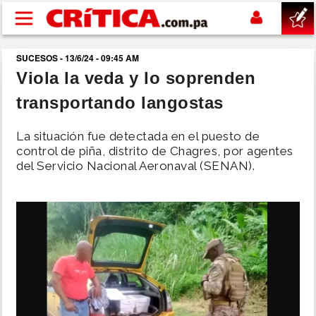
Pasar al contenido principal
SUCESOS - 13/6/24 - 09:45 AM
buscar
Viola la veda y lo soprenden
transportando langostas
SUCESOS
La situación fue detectada en el puesto de
NACIONAL
control de piña, distrito de Chagres, por agentes
del Servicio Nacional Aeronaval (SENAN).
POLÍTICA
SHOW
DEPORTES
MUNDO