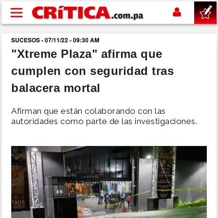
Pasar al contenido principal
SUCESOS - 07/11/22 - 09:30 AM
buscar
"Xtreme Plaza" afirma que
cumplen con seguridad tras
SUCESOS
balacera mortal
NACIONAL
Afirman que están colaborando con las
autoridades como parte de las investigaciones.
POLÍTICA
SHOW
DEPORTES
MUNDO