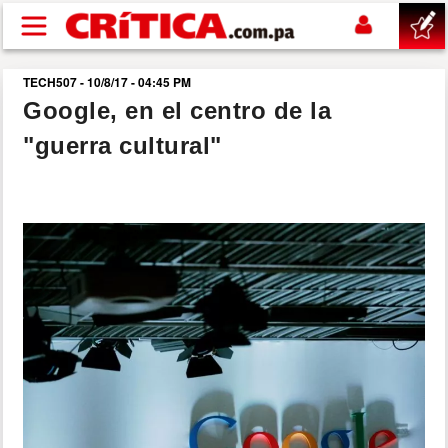
Pasar al contenido principal
TECH507 - 10/8/17 - 04:45 PM
buscar
Google, en el centro de la
"guerra cultural"
SUCESOS
NACIONAL
POLÍTICA
SHOW
DEPORTES
MUNDO