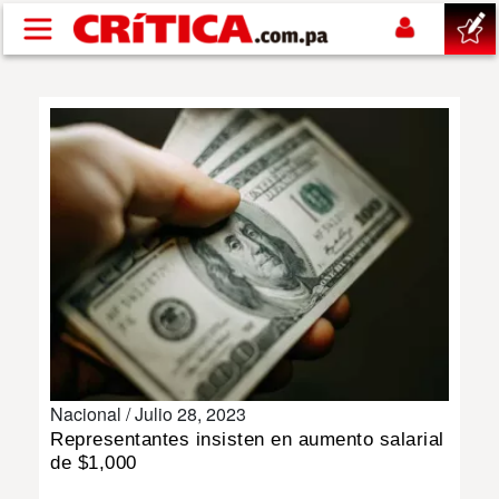
Pasar al contenido principal
buscar
SUCESOS
NACIONAL
POLÍTICA
SHOW
Nacional /
Julio 28, 2023
DEPORTES
Representantes insisten en aumento salarial
de $1,000
MUNDO