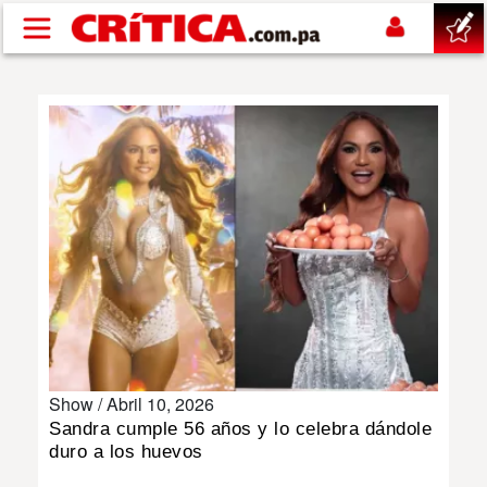
Pasar al contenido principal
buscar
SUCESOS
NACIONAL
POLÍTICA
SHOW
Show /
Abril 10, 2026
DEPORTES
Sandra cumple 56 años y lo celebra dándole
duro a los huevos
MUNDO