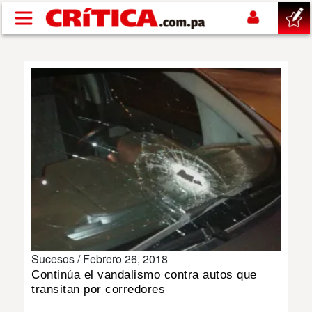
Pasar al contenido principal
buscar
SUCESOS
NACIONAL
POLÍTICA
SHOW
Sucesos /
Febrero 26, 2018
DEPORTES
Continúa el vandalismo contra autos que
transitan por corredores
MUNDO