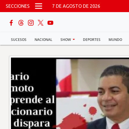
Pasar al contenido principal
SECCIONES
7 DE AGOSTO DE 2026
buscar
SUCESOS
NACIONAL
SHOW
DEPORTES
MUNDO
Sucesos
Nacional
Política
Show
Deportes
Mundo