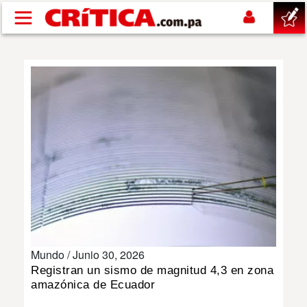
Pasar al contenido principal
buscar
SUCESOS
NACIONAL
POLÍTICA
SHOW
Mundo /
Junio 30, 2026
DEPORTES
Registran un sismo de magnitud 4,3 en zona
amazónica de Ecuador
MUNDO