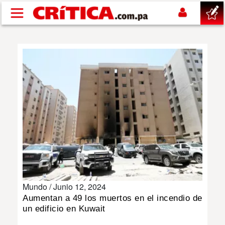
Pasar al contenido principal
buscar
SUCESOS
NACIONAL
POLÍTICA
SHOW
Mundo /
Junio 12, 2024
DEPORTES
Aumentan a 49 los muertos en el incendio de
un edificio en Kuwait
MUNDO