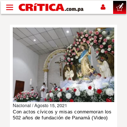
Pasar al contenido principal
buscar
SUCESOS
NACIONAL
POLÍTICA
SHOW
Nacional /
Agosto 15, 2021
DEPORTES
Con actos cívicos y misas conmemoran los
502 años de fundación de Panamá (Video)
MUNDO