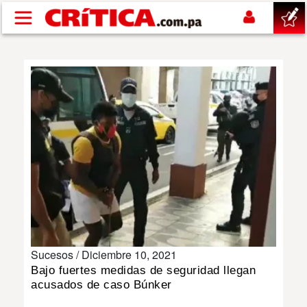
Pasar al contenido principal
buscar
SUCESOS
NACIONAL
POLÍTICA
SHOW
Sucesos /
Diciembre 10, 2021
DEPORTES
Bajo fuertes medidas de seguridad llegan
acusados de caso Búnker
MUNDO