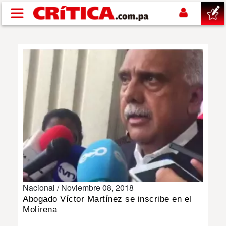
Pasar al contenido principal
buscar
SUCESOS
NACIONAL
POLÍTICA
SHOW
Nacional /
Noviembre 08, 2018
DEPORTES
Abogado Víctor Martínez se inscribe en el
Molirena
MUNDO