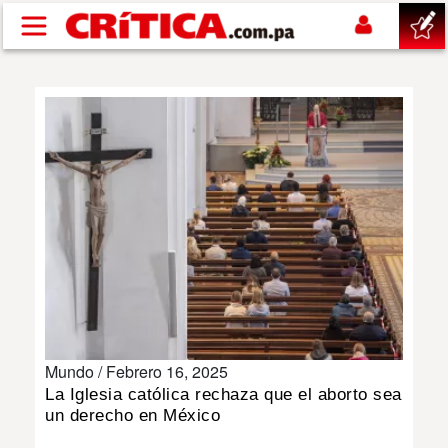
Pasar al contenido principal
buscar
SUCESOS
NACIONAL
POLÍTICA
SHOW
Mundo /
Febrero 16, 2025
DEPORTES
La Iglesia católica rechaza que el aborto sea
un derecho en México
MUNDO