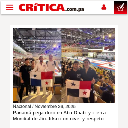
Pasar al contenido principal
buscar
SUCESOS
NACIONAL
POLÍTICA
SHOW
Nacional /
Noviembre 26, 2025
DEPORTES
Panamá pega duro en Abu Dhabi y cierra
Mundial de Jiu-Jitsu con nivel y respeto
MUNDO