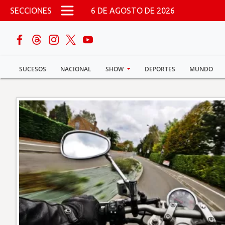
Pasar al contenido principal
SECCIONES
6 DE AGOSTO DE 2026
buscar
SUCESOS
NACIONAL
SHOW
DEPORTES
MUNDO
Sucesos
Nacional
Política
Show
Deportes
Mundo