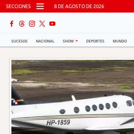
Pasar al contenido principal
SECCIONES
8 DE AGOSTO DE 2026
buscar
SUCESOS
NACIONAL
SHOW
DEPORTES
MUNDO
Sucesos
Nacional
Política
Show
Deportes
Mundo