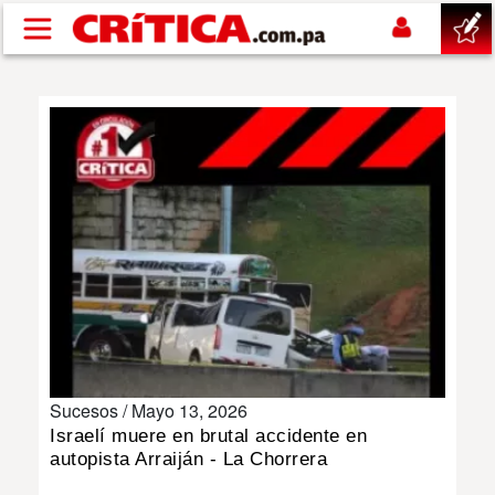
Pasar al contenido principal
buscar
SUCESOS
NACIONAL
POLÍTICA
SHOW
Sucesos /
Mayo 13, 2026
DEPORTES
Israelí muere en brutal accidente en
autopista Arraiján - La Chorrera
MUNDO