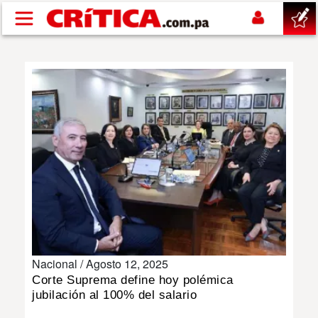
Pasar al contenido principal
buscar
SUCESOS
NACIONAL
POLÍTICA
SHOW
Nacional /
Agosto 12, 2025
DEPORTES
Corte Suprema define hoy polémica
jubilación al 100% del salario
MUNDO