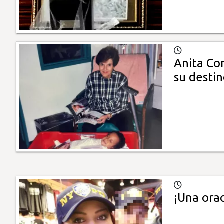
Anita Cor
su desti
¡Una orac