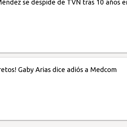
Méndez se despide de TVN tras 10 años e
retos! Gaby Arias dice adiós a Medcom