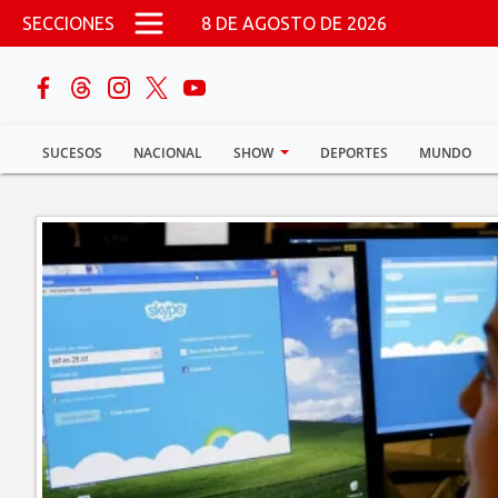
Pasar al contenido principal
SECCIONES
8 DE AGOSTO DE 2026
buscar
SUCESOS
NACIONAL
SHOW
DEPORTES
MUNDO
Sucesos
Nacional
Política
Show
Deportes
Mundo