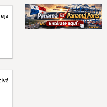
deja
tivá