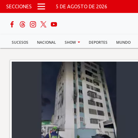
Pasar al contenido principal
SECCIONES
5 DE AGOSTO DE 2026
buscar
SUCESOS
NACIONAL
SHOW
DEPORTES
MUNDO
Sucesos
Nacional
Política
Show
Deportes
Mundo