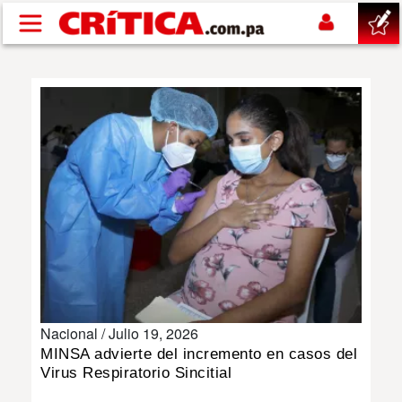
Pasar al contenido principal
buscar
SUCESOS
NACIONAL
POLÍTICA
SHOW
Nacional /
Julio 19, 2026
DEPORTES
MINSA advierte del incremento en casos del
Virus Respiratorio Sincitial
MUNDO