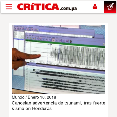
Pasar al contenido principal
buscar
SUCESOS
NACIONAL
POLÍTICA
SHOW
Mundo /
Enero 10, 2018
DEPORTES
Cancelan advertencia de tsunami, tras fuerte
sismo en Honduras
MUNDO