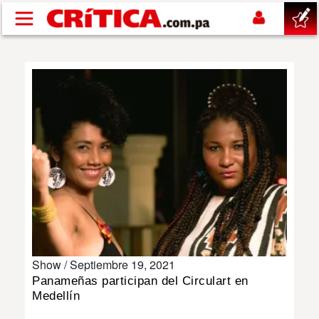
Pasar al contenido principal
buscar
SUCESOS
NACIONAL
POLÍTICA
SHOW
Show /
Septiembre 19, 2021
DEPORTES
Panameñas participan del Circulart en
Medellín
MUNDO