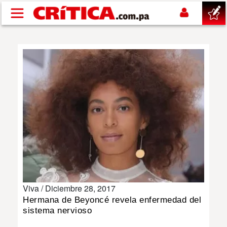
Pasar al contenido principal
buscar
SUCESOS
NACIONAL
POLÍTICA
SHOW
Viva /
Diciembre 28, 2017
DEPORTES
Hermana de Beyoncé revela enfermedad del
sistema nervioso
MUNDO