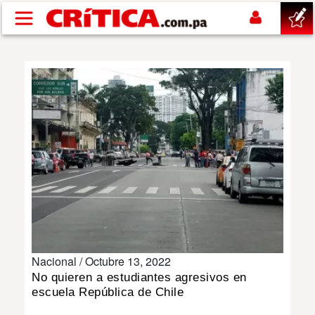
Pasar al contenido principal
buscar
SUCESOS
NACIONAL
POLÍTICA
SHOW
Nacional /
Octubre 13, 2022
DEPORTES
No quieren a estudiantes agresivos en
escuela República de Chile
MUNDO