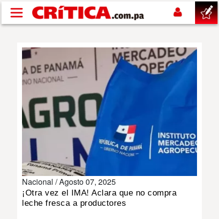
Pasar al contenido principal
buscar
SUCESOS
NACIONAL
POLÍTICA
SHOW
Nacional /
Agosto 07, 2025
DEPORTES
¡Otra vez el IMA! Aclara que no compra
leche fresca a productores
MUNDO