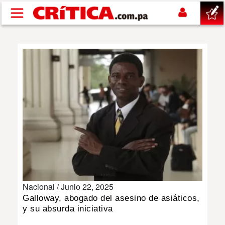
Pasar al contenido principal
buscar
SUCESOS
NACIONAL
POLÍTICA
SHOW
Nacional /
Junio 22, 2025
DEPORTES
Galloway, abogado del asesino de asiáticos,
y su absurda iniciativa
MUNDO