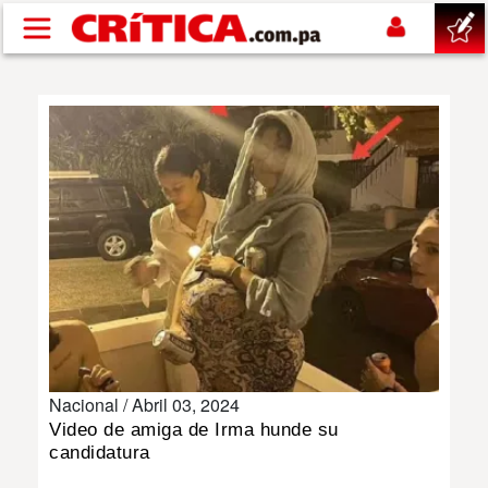
Pasar al contenido principal
buscar
SUCESOS
NACIONAL
POLÍTICA
SHOW
Nacional /
Abril 03, 2024
DEPORTES
Video de amiga de Irma hunde su
candidatura
MUNDO