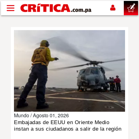
Pasar al contenido principal
buscar
SUCESOS
NACIONAL
POLÍTICA
SHOW
Mundo /
Agosto 01, 2026
DEPORTES
Embajadas de EEUU en Oriente Medio
instan a sus ciudadanos a salir de la región
MUNDO