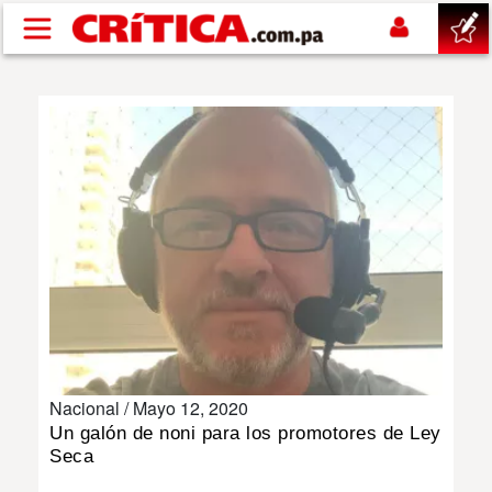
Pasar al contenido principal
buscar
SUCESOS
NACIONAL
POLÍTICA
SHOW
Nacional /
Mayo 12, 2020
DEPORTES
Un galón de noni para los promotores de Ley
Seca
MUNDO