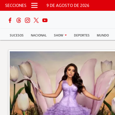
Pasar al contenido principal
SECCIONES
9 DE AGOSTO DE 2026
buscar
SUCESOS
NACIONAL
SHOW
DEPORTES
MUNDO
Sucesos
Nacional
Política
Show
Deportes
Mundo