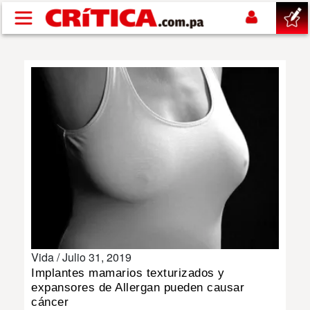
Pasar al contenido principal
buscar
SUCESOS
NACIONAL
POLÍTICA
SHOW
Vida /
Julio 31, 2019
DEPORTES
Implantes mamarios texturizados y
expansores de Allergan pueden causar
MUNDO
cáncer