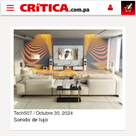
Pasar al contenido principal
buscar
SUCESOS
NACIONAL
POLÍTICA
SHOW
Tech507 /
Octubre 30, 2024
DEPORTES
Sonido de lujo
MUNDO