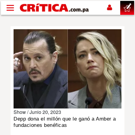
Pasar al contenido principal
buscar
SUCESOS
NACIONAL
POLÍTICA
SHOW
Show /
Junio 20, 2023
DEPORTES
Depp dona el millón que le ganó a Amber a
fundaciones benéficas
MUNDO