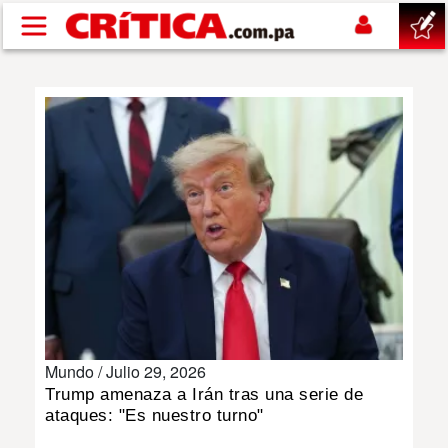
Pasar al contenido principal
buscar
SUCESOS
NACIONAL
POLÍTICA
SHOW
Mundo /
Julio 29, 2026
DEPORTES
Trump amenaza a Irán tras una serie de
ataques: "Es nuestro turno"
MUNDO