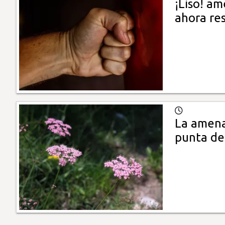
¡Liso! am
ahora re
La amena
punta de 