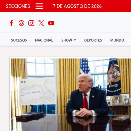
Pasar al contenido principal
SECCIONES
7 DE AGOSTO DE 2026
buscar
SUCESOS
NACIONAL
SHOW
DEPORTES
MUNDO
Sucesos
Nacional
Política
Show
Deportes
Mundo