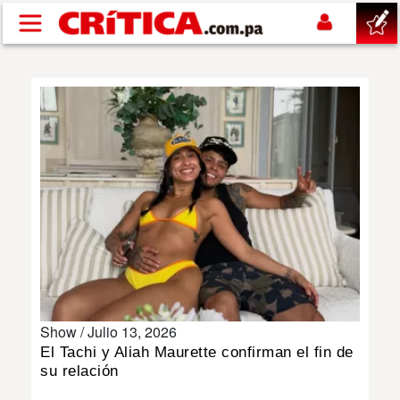
Pasar al contenido principal
buscar
SUCESOS
NACIONAL
POLÍTICA
SHOW
Show /
Julio 13, 2026
DEPORTES
El Tachi y Aliah Maurette confirman el fin de
su relación
MUNDO