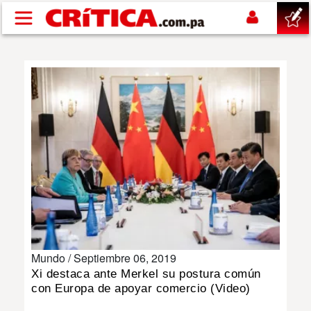
Pasar al contenido principal
buscar
SUCESOS
NACIONAL
POLÍTICA
SHOW
Mundo /
Septiembre 06, 2019
DEPORTES
Xi destaca ante Merkel su postura común
con Europa de apoyar comercio (Video)
MUNDO