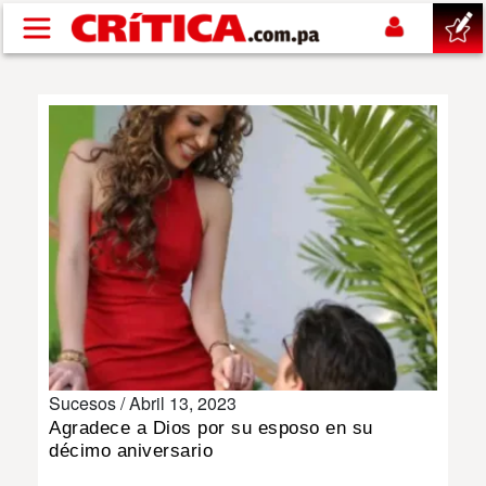
Pasar al contenido principal
buscar
SUCESOS
NACIONAL
POLÍTICA
SHOW
Sucesos /
Abril 13, 2023
DEPORTES
Agradece a Dios por su esposo en su
décimo aniversario
MUNDO